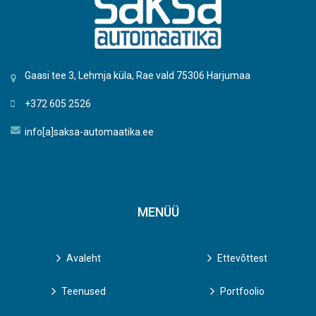
Gaasi tee 3, Lehmja küla, Rae vald 75306 Harjumaa
+372 605 2526
info[a]saksa-automaatika.ee
MENÜÜ
Avaleht
Ettevõttest
Teenused
Portfoolio