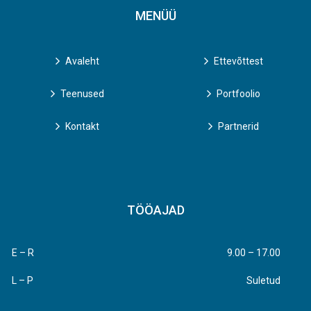
MENÜÜ
Avaleht
Ettevõttest
Teenused
Portfoolio
Kontakt
Partnerid
TÖÖAJAD
E – R
9.00 – 17.00
L – P
Suletud