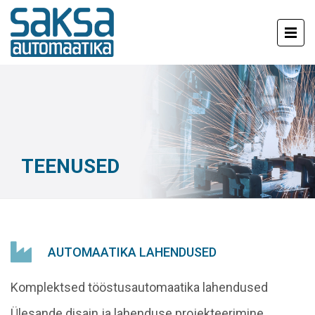
TEENUSED
AUTOMAATIKA LAHENDUSED
Komplektsed tööstusautomaatika lahendused
Ülesande disain ja lahenduse projekteerimine